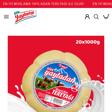
Yİ MUHLAMA YAYLADAN TEREYAĞI İLE OLUR!
EN İYİ MUHLAMA Y