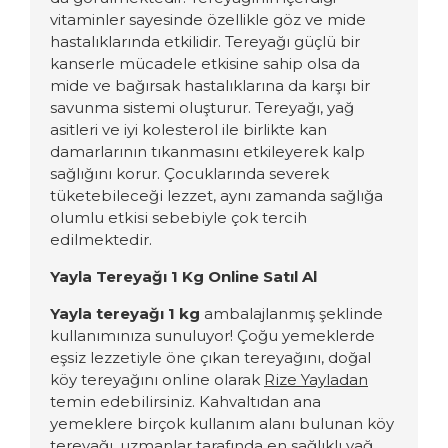
vitaminler sayesinde özellikle göz ve mide
hastalıklarında etkilidir. Tereyağı güçlü bir
kanserle mücadele etkisine sahip olsa da
mide ve bağırsak hastalıklarına
da
karşı bir
savunma sistemi oluşturur. Tereyağı, yağ
asitleri ve iyi kolesterol ile birlikte kan
damarlarının tıkanmasını etkileyerek kalp
sağlığını korur. Ç
ocuklarında severek
t
ü
ketebileceği lezzet, aynı zamanda sağlığa
olumlu etkisi sebebiyle
ç
ok tercih
edilmektedir.
Yayla Tereyağı 1 Kg Online Satıl Al
Yayla tereyağı 1 kg
ambalajlanmış şeklinde
kullanımınıza sunuluyor!
Ç
oğu yemeklerde
eşsiz lezzetiyle
ö
ne
ç
ıkan tereyağını, doğal
k
ö
y tereyağını online olarak
Rize Yayladan
temin edebilirsiniz. Kahvaltıdan ana
yemeklere bir
ç
ok kullanım alanı bulunan k
ö
y
tereyağı, uzmanlar tarafında en sağlıklı yağ