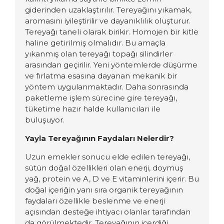
giderinden uzaklaştırılır. Tereyağı
nı yıkamak,
aroması
nı
iyileştirilir ve dayanıklılık
oluşturur
.
Tereyağı
taneli olarak
birikir. Homojen bir
kitle
haline getirilmiş olmalıdır.
Bu amaçla
yıkanmış olan tereyağı topağı silindirler
arasından geçirilir. Yeni yöntemlerde düşürme
ve fırlatma esasına dayanan mekanik bir
yöntem uygulanmaktadır.
Daha sonrasında
paketleme işlem s
ü
recine gire tereyağı,
t
ü
ketime hazır halde kullanıcıları ile
buluşuyor.
Yayla Tereyağının
F
aydaları
N
elerdir?
Uzun
emekler sonucu elde edilen tereyağı
,
sütün doğal özellikleri olan enerji, doymuş
yağ, protein ve A, D ve E vitaminlerini içerir. Bu
doğal içeriğin yanı sıra organik tereyağının
faydaları özellikle beslenme ve enerji
açısından desteğe ihtiyacı olanlar tarafından
da görülmektedir. Tereyağının içerdiği