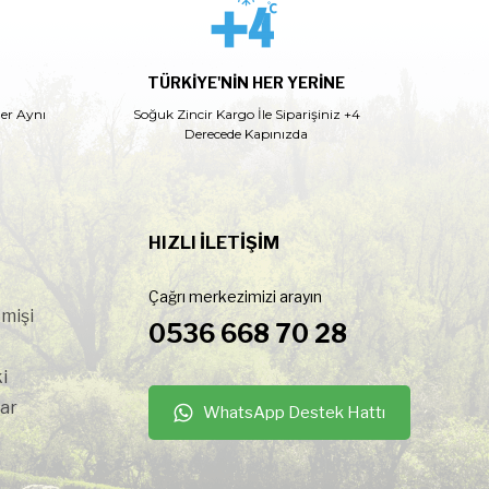
TÜRKIYE'NIN HER YERINE
ler Aynı
Soğuk Zincir Kargo İle Siparişiniz +4
Derecede Kapınızda
HIZLI İLETİŞİM
Çağrı merkezimizi arayın
çmişi
0536 668 70 28
i
ar
WhatsApp Destek Hattı