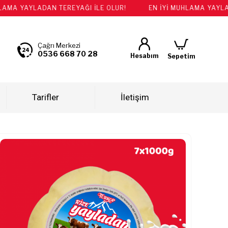
AYLADAN TEREYAĞI İLE OLUR!
EN İYİ MUHLAMA YAYLADAN TE
Çağrı Merkezi
0536 668 70 28
Hesabım
Sepetim
Tarifler
İletişim