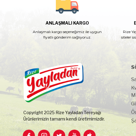
ANLAŞMALI KARGO
Anlaşmalı kargo seçeneğimiz ile uygun
Rize Ya
fiyatlı gönderim sağlıyoruz.
siteler s
S
Sa
K
M
Gi
Ö
Copyright 2025 Rize Yayladan Tereyağı
Ürünlerimizin tamamı kendi üretimimizdir.
Şa