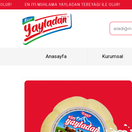
EN İYİ MUHLAMA YAYLADAN TEREYAĞI İLE OLUR!
EN İY
Anasayfa
Kurumsal