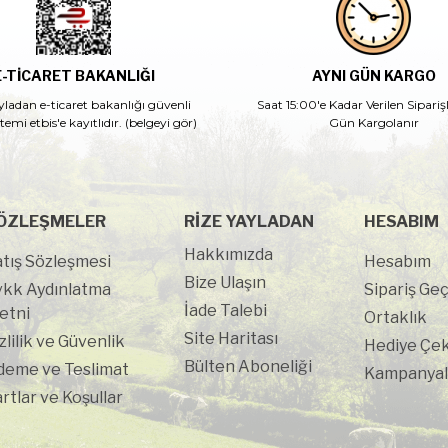
E-TİCARET BAKANLIĞI
AYNI GÜN KARGO
yladan e-ticaret bakanlığı güvenli
Saat 15:00'e Kadar Verilen Sipariş
istemi etbis'e kayıtlıdır. (belgeyi gör)
Gün Kargolanır
ÖZLEŞMELER
RIZE YAYLADAN
HESABIM
Hakkımızda
tış Sözleşmesi
Hesabım
Bize Ulaşın
vkk Aydınlatma
Sipariş Ge
İade Talebi
etni
Ortaklık
Site Haritası
zlilik ve Güvenlik
Hediye Çek
Bülten Aboneliği
deme ve Teslimat
Kampanyal
rtlar ve Koşullar