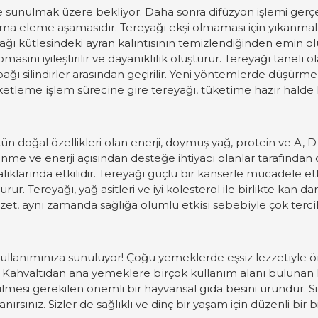
re sunulmak
ü
zere bekliyor.
Daha sonra difüzyon işlemi gerçek
ama eleme aşamasıdır. Tereyağı ekşi olmaması için yıkanma
ağı kütlesindeki ayran kalıntısının temizlendiğinden emin olu
oması
nı
iyileştirilir ve dayanıklılık
oluşturur
. Tereyağı
taneli o
ğı silindirler arasından geçirilir. Yeni yöntemlerde düşürm
etleme işlem s
ü
recine gire tereyağı, t
ü
ketime hazır halde k
tün doğal özellikleri olan enerji, doymuş yağ, protein ve A, D 
lenme ve enerji açısından desteğe ihtiyacı olanlar tarafından
lıklarında etkilidir. Tereyağı güçlü bir kanserle mücadele e
rur. Tereyağı, yağ asitleri ve iyi kolesterol ile birlikte kan 
zzet, aynı zamanda sağlığa olumlu etkisi sebebiyle
ç
ok terci
ullanımınıza sunuluyor!
Ç
oğu yemeklerde eşsiz lezzetiyle
ö
. Kahvaltıdan ana yemeklere bir
ç
ok kullanım alanı bulunan 
tilmesi gerekilen önemli bir hayvansal gıda besini üründür. Si
nırsınız. Sizler
de sağlıklı ve dinç bir yaşam için düzenli bir