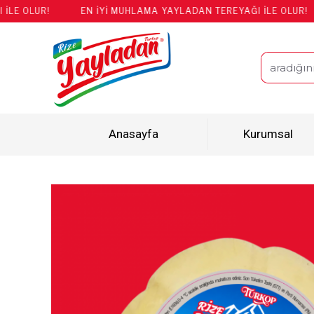
!
EN İYİ MUHLAMA YAYLADAN TEREYAĞI İLE OLUR!
EN İ
Anasayfa
Kurumsal