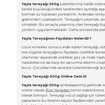
Yayla tereyağı 500g
paketlenmiş halde sizle
tanesi büyüklüğündeki tanelerden ayrıldığı aş
kremalı su topakları
yerleştirilir
. Ardından terey
giderinden uzaklaştırılır. Tereyağı
nı yıkamak,
ar
olmalıdır.
Bu amaçla yıkanmış olan tereyağı topa
yöntem uygulanmaktadır.
Daha sonrasında pak
Yayla Tereyağının
F
aydaları
N
elerdir?
Uzun
emekler sonucu elde edilen tereyağı
, sü
sıra organik tereyağının faydaları özellikle bes
vitaminler sayesinde özellikle göz ve mide hasta
hastalıklarına
da
karşı bir savunma sistemi oluştu
korur. Ç
ocuklarında severek t
ü
ketebileceği le
Yayla Tereyağı 500g Online Satıl Al
Yayla tereyağı 500g
ambalajlanmış şeklinde k
online olarak
Rize Yayladan
temin edebilirsiniz
olarak biliniyor. Tereyağı v
ücut sağlığı için tüke
yaparsanız bu besinin sayısız faydasından yararla