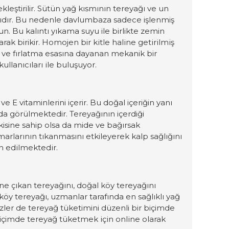
leştirilir. Sütün yağ kısmının tereyağı ve un
lıdır. Bu nedenle davlumbaza sadece işlenmiş
n. Bu kalıntı yıkama suyu ile birlikte zemin
larak
birikir. Homojen bir
kitle haline getirilmiş
e ve fırlatma esasına dayanan mekanik bir
ullanıcıları ile buluşuyor.
ve E vitaminlerini içerir. Bu doğal içeriğin yanı
 da görülmektedir. Tereyağının içerdiği
tkisine sahip olsa da mide ve bağırsak
damarlarının tıkanmasını etkileyerek kalp sağlığını
h edilmektedir.
ne
ç
ıkan tereyağını, doğal k
ö
y tereyağını
k
ö
y tereyağı, uzmanlar tarafında en sağlıklı yağ
zler
de tereyağ tüketimini düzenli bir biçimde
 biçimde tereyağ tüket
mek i
ç
in online olarak